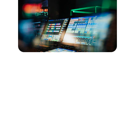
SmartPhasor
O SmartPhasor faz parte da linha de software 
SmartX e traz o software mais avançado para 
o setor de missão crítica com algoritmos 
avançados de IA e aprendizado de máquina.