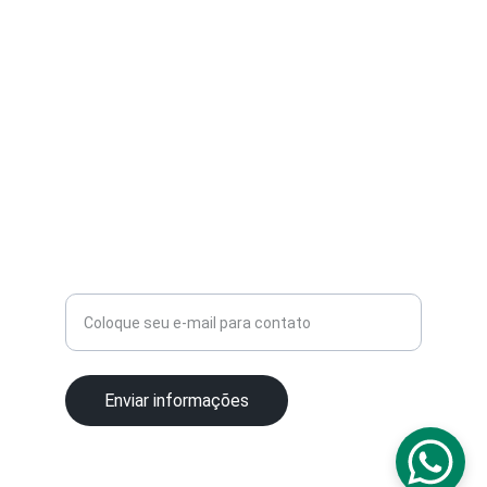
informações.
SIGA-NOS
suporte@gridsyx.com
+5511 91300-5434
Digite seu e-mail
Enviar informações