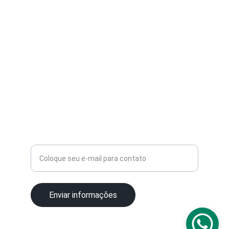
informações.
SIGA-NOS
suporte@gridsyx.com
+5511 91300-5434
Digite seu e-mail
Enviar informações